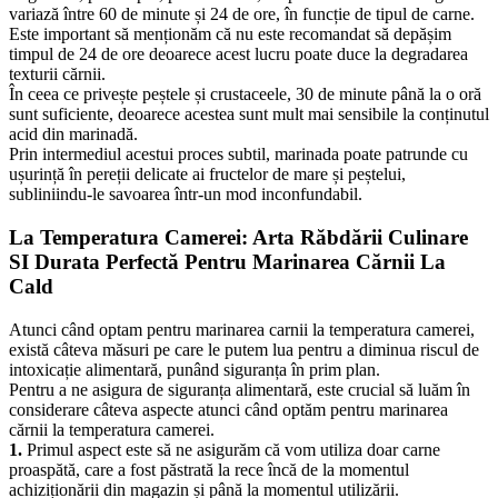
variază între 60 de minute și 24 de ore, în funcție de tipul de carne.
Este important să menționăm că nu este recomandat să depășim
timpul de 24 de ore deoarece acest lucru poate duce la degradarea
texturii cărnii.
În ceea ce privește peștele și crustaceele, 30 de minute până la o oră
sunt suficiente, deoarece acestea sunt mult mai sensibile la conținutul
acid din marinadă.
Prin intermediul acestui proces subtil, marinada poate patrunde cu
ușurință în pereții delicate ai fructelor de mare și peștelui,
subliniindu-le savoarea într-un mod inconfundabil.
La Temperatura Camerei: Arta Răbdării Culinare
SI Durata Perfectă Pentru Marinarea Cărnii La
Cald
Atunci când optam pentru marinarea carnii la temperatura camerei,
există câteva măsuri pe care le putem lua pentru a diminua riscul de
intoxicație alimentară, punând siguranța în prim plan.
Pentru a ne asigura de siguranța alimentară, este crucial să luăm în
considerare câteva aspecte atunci când optăm pentru marinarea
cărnii la temperatura camerei.
1.
Primul aspect este să ne asigurăm că vom utiliza doar carne
proaspătă, care a fost păstrată la rece încă de la momentul
achiziționării din magazin și până la momentul utilizării.