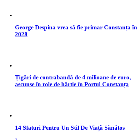
George Despina vrea să fie primar Constanța în
2028
Țigări de contrabandă de 4 milioane de euro,
ascunse în role de hârtie în Portul Constanța
14 Sfaturi Pentru Un Stil De Viață Sănătos
2