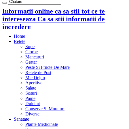
Informatii online ca sa stii tot ce te
intereseaza Ca sa stii informatii de
incredere
Home
Retete
Supe
Ciorbe
Mancaruri
Gratar
Peste Si Fructe De Mare
Retete de Post
Mic Dejun
Aperitive
Salate
Sosuri
Paine
Dulciuri
Conserve Si Muraturi
Diverse
Sanatate
Plante Medicinale