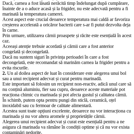
Dacă, carnea a fost lăsată nerăcită timp îndelungat după cumpărare,
înainte de a o aduce acasă și la frigider, nu este adecvată pentru a fi
marinată la temperatura camerei.
Acest aspect este crucial deoarece temperatura mai caldă ar favoriza
creșterea accelerată a oricăror bacterii care s-ar fi putut dezvolta deja
în carne.
Prin urmare, utilizarea cărnii proaspete și răcite este esențială în acest
caz.
Aceeași atenție trebuie acordată și cărnii care a fost anterior
congelată și decongelată.
Dacă nu suntem siguri în privința perioadei în care a fost
decongelată, este recomandat să marinăm carnea la frigider pentru a
evita riscurile.
2.
Un al doilea aspect de luat în considerare este alegerea unui bol
sau a unui recipient adecvat și curat pentru marinadă.
Este important să folosim un recipient non-reactiv, adică unul care să
nu conțină aluminiu, fier sau cupru, deoarece aceste materiale pot
reacționa chimic cu marinada și pot afecta gustul și calitatea cărnii.
În schimb, putem opta pentru pungi din sticlă, ceramică, oțel
inoxidabil sau cu fermoar de calitate alimentară.
Acestea sunt toate opțiuni excelente, deoarece nu vor interacționa cu
marinada și nu vor altera aromele și proprietățile cărnii.
Alegerea unui recipient adecvat și curat este esențială pentru a ne
asigura că marinada va rămâne în condiții optime și că nu vor exista
contaminări nedorite.