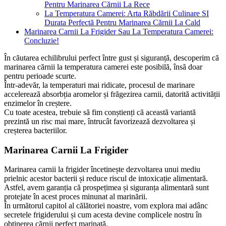
Pentru Marinarea Cărnii La Rece
La Temperatura Camerei: Arta Răbdării Culinare SI
Durata Perfectă Pentru Marinarea Cărnii La Cald
Marinarea Carnii La Frigider Sau La Temperatura Camerei:
Concluzie!
În căutarea echilibrului perfect între gust și siguranță, descoperim că
marinarea cărnii la temperatura camerei este posibilă, însă doar
pentru perioade scurte.
Într-adevăr, la temperaturi mai ridicate, procesul de marinare
accelerează absorbția aromelor și frăgezirea carnii, datorită activității
enzimelor în creștere.
Cu toate acestea, trebuie să fim conștienți că această variantă
prezintă un risc mai mare, întrucât favorizează dezvoltarea și
creșterea bacteriilor.
Marinarea Carnii La Frigider
Marinarea carnii la frigider încetinește dezvoltarea unui mediu
prielnic acestor bacterii și reduce riscul de intoxicație alimentară.
Astfel, avem garanția că prospețimea și siguranța alimentară sunt
protejate în acest proces minunat al marinării.
În următorul capitol al călătoriei noastre, vom explora mai adânc
secretele frigiderului și cum acesta devine complicele nostru în
obținerea cărnii perfect marinată.