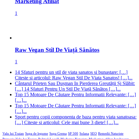
Marketing Afiliat
1
Raw Vegan Stil De Viață Sănătos
1
14 Sfaturi pentru un stil de viata sanatos si bunastare: […]
Citeste si articolul: Raw Vegan Stil De Viata Sanatos! […]...
Cântarul Prieten Sau Dușman In Pierderea Greutății Și Slăbit:
[…] 14 Sfaturi Pentru Un Stil De Viață Sănătos […]...
Top 15 Motoare De Căutare Pentru Informatii Relevante: […]
[…]...
Top 15 Motoare De Căutare Pentru Informatii Relevante: […]
[…]...
Sport pentru copii componenta de baza pentru viata sanatoasa:
[…] Citeste si articolul: Cele mai bune 3 diete! […]...
Valu lui Traian
Supa de legume
Supa Crema
SP 500
Solana
SEO
Remedii Naturiste