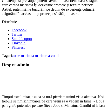
Cu atenție și precauție, putem savura o masă delicioasă și sigură, în
care carnea marinată își dezvăluie aromele și textura perfectă.
Astfel, putem să ne bucurăm pe deplin de experiența culinară,
asigurând în același timp protecția sănătății noastre.
Distribuie
Facebook
Twitter
Stumbleupon
LinkedIn
Pinterest
Taguri
carne marinata
marinarea carnii
Despre admin
Timpul este limitat, asa ca sa nu-l pierdem traind viata altcuiva. Noi
trebuie să fim schimbarea pe care vrem sa o vedem in lume! - Doua
paragrafe puternice pe care Steve Jobs si Mahatma Gandhi ni le lasa