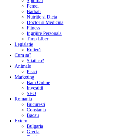
Spitirual
Femei
Barbati
Nutritie si Dieta
Doctor si Medicina
Fitness
Ingrijire Personala
Timp Liber
Legislație
Rutieră
Cum sa?
Stiati ca?
Animale
Pisici
Marketing
Bani Online
Investitii
SEO
Romania
Bucuresti
Constanta
Bacau
Extern
Bulgaria
Grecia