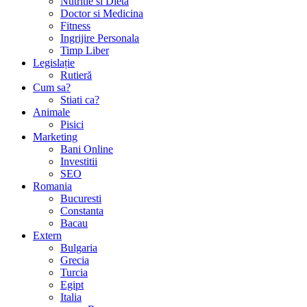
Nutritie si Dieta
Doctor si Medicina
Fitness
Ingrijire Personala
Timp Liber
Legislație
Rutieră
Cum sa?
Stiati ca?
Animale
Pisici
Marketing
Bani Online
Investitii
SEO
Romania
Bucuresti
Constanta
Bacau
Extern
Bulgaria
Grecia
Turcia
Egipt
Italia