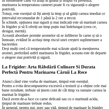
În momentele când vă aflați în goană și timpul vă presează,
marinarea la temperatura camerei poate fi cu siguranță o alegere
potrivită.
Totuși, este esențial să fiți atenți la timp și să gătiți carnea imediat ce
intervalul recomandat de 1 până la 2 ore a trecut.
În schimb, opțiunea mai sigură și mai indicată este să marinati carnea
în frigider și să îi oferiți un timp puțin mai îndelungat (ceea ce,
desigur, merită).
Această abordare permite aromelor să se infiltreze în carne și să o
înmoaie, evitând în același timp riscul unei creșteri suplimentare a
bacteriilor.
Deși mulți cred că temperaturile mai scăzute ajută la menținerea
aromei, preferând astfel marinarea în frigider, aceasta este de departe
o alegere mai potrivită și sigură.
La Frigider: Arta Răbdării Culinare Si Durata
Perfectă Pentru Marinarea Cărnii La Rece
Atunci când vine vorba de marinare, timpul este esențial.
Pentru a evita descompunerea excesivă a texturii și a obține cele mai
bune rezultate, trebuie să ținem cont de cât timp va ramane carnea la
marinat în frigider.
Dacă avem de-a face cu carne delicată sau cu o marinată acida,
timpul de marinare trebuie redus.
În general, pentru pui, porc sau vită, timpul de marinare în frigider