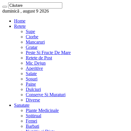
duminică , august 9 2026
Home
Retete
Supe
Ciorbe
Mancaruri
Gratar
Peste Si Fructe De Mare
Retete de Post
Mic Dejun
Aperitive
Salate
Sosuri
Paine
Dulciuri
Conserve Si Muraturi
Diverse
Sanatate
Plante Medicinale
Spitirual
Femei
Barbati