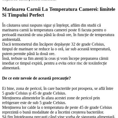
Marinarea Carnii La Temperatura Camerei: limitele
Si Timpului Perfect
În căutarea unui raspuns sigur și înțelept, aflăm din studii că
marinarea carnii la temperatura camerei poste fi facuta pentru o
perioadă maximă de una până la două ore, în funcție de temperatura
ambientală.
Dacă termometrul din încăpere depășește 32 de grade Celsius,
timpul de marinare se reduce la o oră, iar sub această temperatură,
putem permite până la două ore.
Însă, trebuie sa fim atenți la ceas și vom începe prepararea cărnii
imediat ce timpul expiră, pentru a evita orice risc de toxiinfecție
alimentară.
De ce este nevoie de această precauție?
Ei bine, zona de pericol, în care bacteriile pot prospera, se află între
5 grade Celsius și 45 de grade Celsius.
Menținerea alimentelor în afara acestei zone de pericol prin
refrigerare este de sub 5 grade Celsius.
Menținerea lor calde la o temperatura de peste 45 de grade Celsius
reprezintă o bună modalitate de a încetini creșterea bacteriilor.
Să fim întotdeauna precauți când vine vorba de siguranța alimentară,