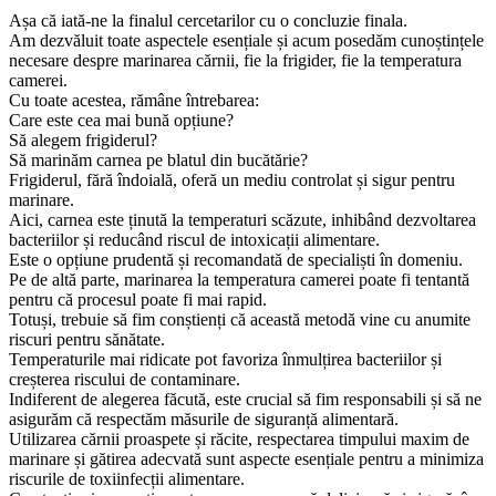
Așa că iată-ne la finalul cercetarilor cu o concluzie finala.
Am dezvăluit toate aspectele esențiale și acum posedăm cunoștințele
necesare despre marinarea cărnii, fie la frigider, fie la temperatura
camerei.
Cu toate acestea, rămâne întrebarea:
Care este cea mai bună opțiune?
Să alegem frigiderul?
Să marinăm carnea pe blatul din bucătărie?
Frigiderul, fără îndoială, oferă un mediu controlat și sigur pentru
marinare.
Aici, carnea este ținută la temperaturi scăzute, inhibând dezvoltarea
bacteriilor și reducând riscul de intoxicații alimentare.
Este o opțiune prudentă și recomandată de specialiști în domeniu.
Pe de altă parte, marinarea la temperatura camerei poate fi tentantă
pentru că procesul poate fi mai rapid.
Totuși, trebuie să fim conștienți că această metodă vine cu anumite
riscuri pentru sănătate.
Temperaturile mai ridicate pot favoriza înmulțirea bacteriilor și
creșterea riscului de contaminare.
Indiferent de alegerea făcută, este crucial să fim responsabili și să ne
asigurăm că respectăm măsurile de siguranță alimentară.
Utilizarea cărnii proaspete și răcite, respectarea timpului maxim de
marinare și gătirea adecvată sunt aspecte esențiale pentru a minimiza
riscurile de toxiinfecții alimentare.