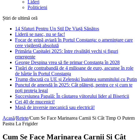
Lideri
Politicieni
Știri de ultimă oră
14 Sfaturi Pentru Un Stil De Viață Sănătos
Liderii se nasc, nu se fac!
Focar de gripă aviară în Portul Constanța: o amenințare care
cere vigilență absolută
Primăria Capitalei 2025: între rivalități vechi și figuri
emergente
George Despina vrea să fie primar Constanța în 2028
Țigări de contrabandă de 4 milioane de euro, ascunse în role
de hârtie în Portul Constanța
Trump discută cu UE și Zelenski înaintea summitului cu Putin
Punctul de amendă în 2025: Cât plătești, pentru ce și cum te
poți proteja legal
Succesiunea Papală: În căutarea viitorului lider al Bisericii
Cei 40 de mucenici!
Masă de inversie mecanică sau electrică!
Acasă
/
Retete
/
Cum Se Face Marinarea Carnii Si Cât Timp O Putem
Pastra La Frigider
Cum Se Face Marinarea Carnii Si Cât