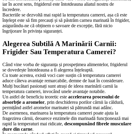
iar în acest sens, frigiderul este întotdeauna aliatul nostru de
încredere.
Bacteriile se dezvoltă mai rapid la temperatura camerei, așa că este
înțelept este să fim precauți și să păstrăm carnea marinată în frigider,
asigurându-ne că obținem o savoare de excepție, fără nicio
îngrijorare în privința siguranței.
Alegerea Subtilă A Marinării Carnii:
Frigider Sau Temperatura Camerei?
Când vine vorba de siguranța și prospețimea alimentelor, frigiderul
se dovedește întotdeauna a fi alegerea înțeleaptă.
Cu toate acestea, există voci care susțin că temperatura camerei
aduce câteva avantaje remarcabile, demne de luat în considerare.
Mulți bucătari pasionați sunt atrași de ideea marinării carnii la
temperatura camerei, invocând unele avantaje notabile.
Un astfel de beneficiu teoretic este
accelerarea procesului de
absorbție a aromelor
, prin deschiderea porilor cărnii la căldură,
permițând astfel aromelor marinatei să pătrundă mai adânc.
De asemenea, marinarea la temperatura camerei poate ajuta la
fragezirea cărnii, deoarece enzimele din marinadă funcționează mai
rapid la temperaturi mai ridicate,
descompunând fibrele musculare
dure din carne
.