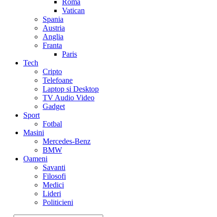
Roma
Vatican
Spania
Austria
Anglia
Franta
Paris
Tech
Cripto
Telefoane
Laptop si Desktop
TV Audio Video
Gadget
Sport
Fotbal
Masini
Mercedes-Benz
BMW
Oameni
Savanti
Filosofi
Medici
Lideri
Politicieni