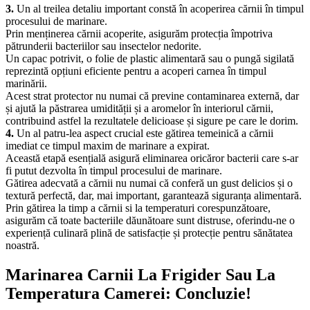
3.
Un al treilea detaliu important constă în acoperirea cărnii în timpul
procesului de marinare.
Prin menținerea cărnii acoperite, asigurăm protecția împotriva
pătrunderii bacteriilor sau insectelor nedorite.
Un capac potrivit, o folie de plastic alimentară sau o pungă sigilată
reprezintă opțiuni eficiente pentru a acoperi carnea în timpul
marinării.
Acest strat protector nu numai că previne contaminarea externă, dar
și ajută la păstrarea umidității și a aromelor în interiorul cărnii,
contribuind astfel la rezultatele delicioase și sigure pe care le dorim.
4.
Un al patru-lea aspect crucial este gătirea temeinică a cărnii
imediat ce timpul maxim de marinare a expirat.
Această etapă esențială asigură eliminarea oricăror bacterii care s-ar
fi putut dezvolta în timpul procesului de marinare.
Gătirea adecvată a cărnii nu numai că conferă un gust delicios și o
textură perfectă, dar, mai important, garantează siguranța alimentară.
Prin gătirea la timp a cărnii si la temperaturi corespunzătoare,
asigurăm că toate bacteriile dăunătoare sunt distruse, oferindu-ne o
experiență culinară plină de satisfacție și protecție pentru sănătatea
noastră.
Marinarea Carnii La Frigider Sau La
Temperatura Camerei: Concluzie!