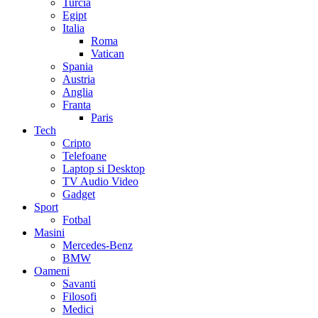
Turcia
Egipt
Italia
Roma
Vatican
Spania
Austria
Anglia
Franta
Paris
Tech
Cripto
Telefoane
Laptop si Desktop
TV Audio Video
Gadget
Sport
Fotbal
Masini
Mercedes-Benz
BMW
Oameni
Savanti
Filosofi
Medici