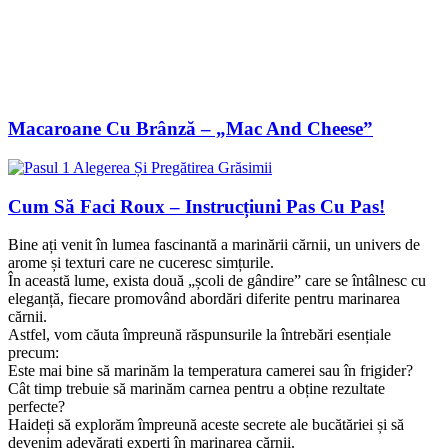
Macaroane Cu Brânză – „Mac And Cheese”
Cum Să Faci Roux – Instrucțiuni Pas Cu Pas!
Bine ați venit în lumea fascinantă a marinării cărnii, un univers de
arome și texturi care ne cuceresc simțurile.
În această lume, exista două „școli de gândire” care se întâlnesc cu
eleganță, fiecare promovând abordări diferite pentru marinarea
cărnii.
Astfel, vom căuta împreună răspunsurile la întrebări esențiale
precum:
Este mai bine să marinăm la temperatura camerei sau în frigider?
Cât timp trebuie să marinăm carnea pentru a obține rezultate
perfecte?
Haideți să explorăm împreună aceste secrete ale bucătăriei și să
devenim adevărați experți în marinarea cărnii.