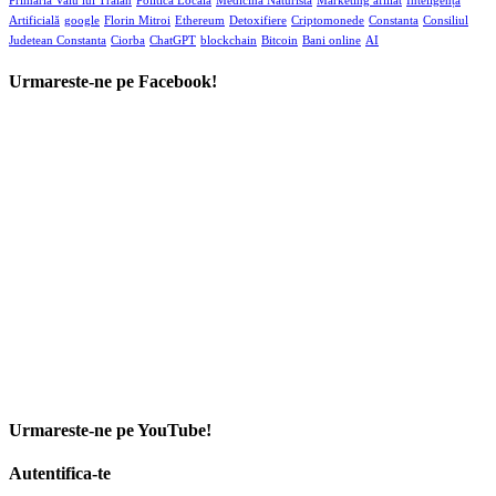
Primaria Valu lui Traian
Politică Locală
Medicina Naturista
Marketing afiliat
Inteligența
Artificială
google
Florin Mitroi
Ethereum
Detoxifiere
Criptomonede
Constanta
Consiliul
Judetean Constanta
Ciorba
ChatGPT
blockchain
Bitcoin
Bani online
AI
Urmareste-ne pe Facebook!
Urmareste-ne pe YouTube!
Autentifica-te