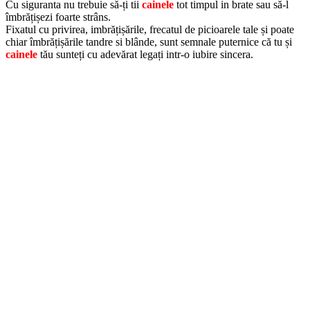
Cu siguranta nu trebuie să-ți tii
cainele
tot timpul in brate sau să-l
îmbrățișezi foarte strâns.
Fixatul cu privirea, imbrățișările, frecatul de picioarele tale și poate
chiar îmbrățișările tandre si blânde, sunt semnale puternice că tu și
cainele
tău sunteți cu adevărat legați intr-o iubire sincera.