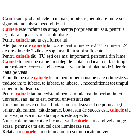
Cainii
sunt probabil cele mai loiale, iubitoare, iertătoare fiinte și cu
siguranta ne iubesc necondiționat.
Cainele
este încântat să atragă atenția proprietarului sau, pentru a
ieși afară la joaca sau la o plimbare.
Pentru
cainele
tau tu ești lumea lui.
Atenția pe care
cainele
tau o are pentru tine este 24/7 iar uneori 24
de ore din cele 7 zile ale saptamanii nu sunt suficiente.
Pentru
cainele
tău, TU ești cea mai importantă persoană din lume.
Cainele
te percepe ca pe un coleg de haită iar daca tu iti faci timp si
interacționezi corect cu el, acesta iti va atribui titulatura de lider de
haită pe viata.
Emotiile pe care
cainele
le are pentru persoana pe care o iubeste s-ar
traduce in: te iubesc, te iubesc, te iubesc… neconditionat tot timpul
si pentru totdeauna.
Pentru
cainele
tau nu exista nimeni si nimic mai important in tot
universul sau, iar tu esti centrul universului sau.
Un caine iubeste cu toata fiinta si nu contează cât de popular ești
printre alți oameni, cât de sarac, bogat sau de succes esti,
cainele
tău
nu te va judeca niciodată dupa aceste aspecte.
Nu este de mirare cat de incantat va fi
cainele
tau cand vei ajunge
acasa, pentru ca tu esti cel care ilumineaze sau.
Relatia cu
cainele
tau este una unica si din pacate nu vei