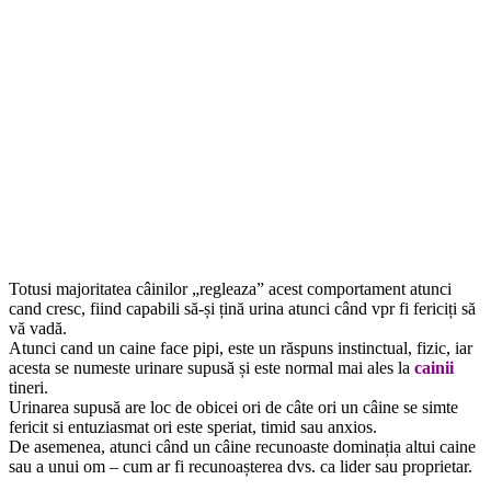
Totusi majoritatea câinilor „regleaza” acest comportament atunci
cand cresc, fiind capabili să-și țină urina atunci când vpr fi fericiți să
vă vadă.
Atunci cand un caine face pipi, este un răspuns instinctual, fizic, iar
acesta se numeste urinare supusă și este normal mai ales la
cainii
tineri.
Urinarea supusă are loc de obicei ori de câte ori un câine se simte
fericit si entuziasmat ori este speriat, timid sau anxios.
De asemenea, atunci când un câine recunoaste dominația altui caine
sau a unui om – cum ar fi recunoașterea dvs. ca lider sau proprietar.