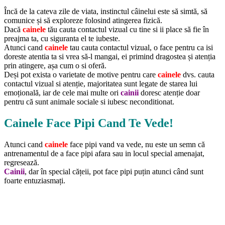
Încă de la cateva zile de viata, instinctul câinelui este să simtă, să
comunice și să exploreze folosind atingerea fizică.
Dacă
cainele
tău cauta contactul vizual cu tine si ii place să fie în
preajma ta, cu siguranta el te iubeste.
Atunci cand
cainele
tau cauta contactul vizual, o face pentru ca isi
doreste atentia ta si vrea să-l mangai, ei primind dragostea și atenția
prin atingere, așa cum o si oferă.
Deși pot exista o varietate de motive pentru care
cainele
dvs. cauta
contactul vizual si atenție, majoritatea sunt legate de starea lui
emoțională, iar de cele mai multe ori
cainii
doresc atenție doar
pentru că sunt animale sociale si iubesc neconditionat.
Cainele Face Pipi Cand Te Vede!
Atunci cand
cainele
face pipi vand va vede, nu este un semn că
antrenamentul de a face pipi afara sau in locul special amenajat,
regresează.
Cainii
, dar în special cățeii, pot face pipi puțin atunci când sunt
foarte entuziasmați.