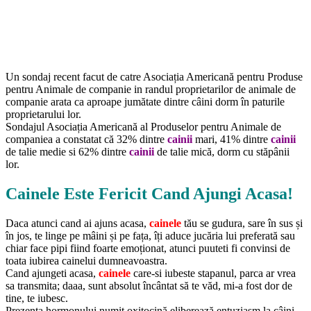
Un sondaj recent facut de catre Asociația Americană pentru Produse
pentru Animale de companie in randul proprietarilor de animale de
companie arata ca aproape jumătate dintre câini dorm în paturile
proprietarului lor.
Sondajul Asociația Americană al Produselor pentru Animale de
companiea a constatat că 32% dintre
cainii
mari, 41% dintre
cainii
de talie medie si 62% dintre
cainii
de talie mică, dorm cu stăpânii
lor.
Cainele Este Fericit Cand Ajungi Acasa!
Daca atunci cand ai ajuns acasa,
cainele
tău se gudura, sare în sus și
în jos, te linge pe mâini și pe fața, îți aduce jucăria lui preferată sau
chiar face pipi fiind foarte emoționat, atunci puuteti fi convinsi de
toata iubirea cainelui dumneavoastra.
Cand ajungeti acasa,
cainele
care-si iubeste stapanul, parca ar vrea
sa transmita; daaa, sunt absolut încântat să te văd, mi-a fost dor de
tine, te iubesc.
Prezența hormonului numit oxitocină eliberează entuziasm la câini