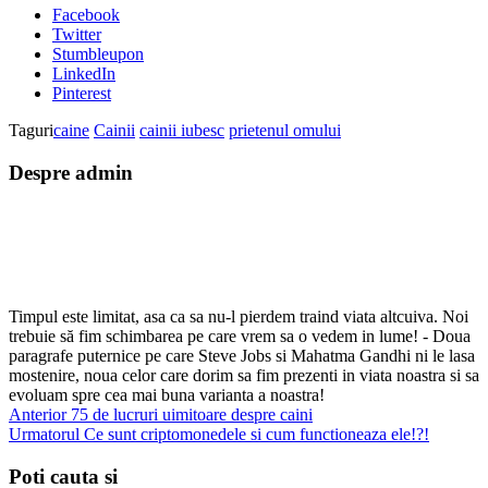
Facebook
Twitter
Stumbleupon
LinkedIn
Pinterest
Taguri
caine
Cainii
cainii iubesc
prietenul omului
Despre admin
Timpul este limitat, asa ca sa nu-l pierdem traind viata altcuiva. Noi
trebuie să fim schimbarea pe care vrem sa o vedem in lume! - Doua
paragrafe puternice pe care Steve Jobs si Mahatma Gandhi ni le lasa
mostenire, noua celor care dorim sa fim prezenti in viata noastra si sa
evoluam spre cea mai buna varianta a noastra!
Anterior
75 de lucruri uimitoare despre caini
Urmatorul
Ce sunt criptomonedele si cum functioneaza ele!?!
Poti cauta si