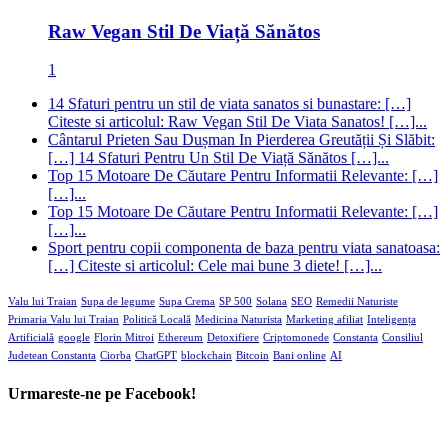
Raw Vegan Stil De Viață Sănătos
1
14 Sfaturi pentru un stil de viata sanatos si bunastare: […]
Citeste si articolul: Raw Vegan Stil De Viata Sanatos! […]...
Cântarul Prieten Sau Dușman In Pierderea Greutății Și Slăbit:
[…] 14 Sfaturi Pentru Un Stil De Viață Sănătos […]...
Top 15 Motoare De Căutare Pentru Informatii Relevante: […]
[…]...
Top 15 Motoare De Căutare Pentru Informatii Relevante: […]
[…]...
Sport pentru copii componenta de baza pentru viata sanatoasa:
[…] Citeste si articolul: Cele mai bune 3 diete! […]...
Valu lui Traian
Supa de legume
Supa Crema
SP 500
Solana
SEO
Remedii Naturiste
Primaria Valu lui Traian
Politică Locală
Medicina Naturista
Marketing afiliat
Inteligența
Artificială
google
Florin Mitroi
Ethereum
Detoxifiere
Criptomonede
Constanta
Consiliul
Judetean Constanta
Ciorba
ChatGPT
blockchain
Bitcoin
Bani online
AI
Urmareste-ne pe Facebook!