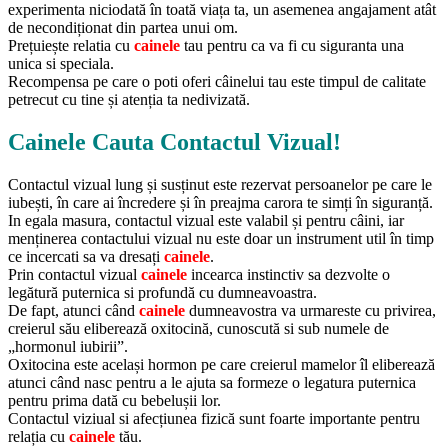
experimenta niciodată în toată viața ta, un asemenea angajament atât
de necondiționat din partea unui om.
Prețuiește relatia cu
cainele
tau pentru ca va fi cu siguranta una
unica si speciala.
Recompensa pe care o poti oferi câinelui tau este timpul de calitate
petrecut cu tine și atenția ta nedivizată.
Cainele Cauta Contactul Vizual!
Contactul vizual lung și susținut este rezervat persoanelor pe care le
iubești, în care ai încredere și în preajma carora te simți în siguranță.
In egala masura, contactul vizual este valabil și pentru câini, iar
menținerea contactului vizual nu este doar un instrument util în timp
ce incercati sa va dresați
cainele
.
Prin contactul vizual
cainele
incearca instinctiv sa dezvolte o
legătură puternica si profundă cu dumneavoastra.
De fapt, atunci când
cainele
dumneavostra va urmareste cu privirea,
creierul său eliberează oxitocină, cunoscută si sub numele de
„hormonul iubirii”.
Oxitocina este același hormon pe care creierul mamelor îl eliberează
atunci când nasc pentru a le ajuta sa formeze o legatura puternica
pentru prima dată cu bebelușii lor.
Contactul viziual si afecțiunea fizică sunt foarte importante pentru
relația cu
cainele
tău.