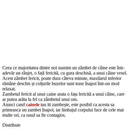
Ceea ce majoritatea dintre noi numim un zâmbet de câine este într-
adevăr un rânjet, o față fericită, cu gura deschisă, a unui câine vesel.
Acest zâmbet fericit, poate dura câteva minute, maxilarul inferior
rămâne deschis și colțurile buzelor sunt trase înapoi într-un mod
relaxat.
Zambetul fericit al unui caine arata o fața fericită a unui câine, care
ar putea arăta la fel ca zâmbetul unui om.
Atunci cand
cainele
tau iti zambește, este posibil ca acesta sa
primeasca un zambet înapoi, iar limbajul corpului face de cele mai
multe ori, ca rasul sa fie contagios.
Distribuie