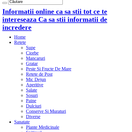
Informatii online ca sa stii tot ce te
intereseaza Ca sa stii informatii de
incredere
Home
Retete
Supe
Ciorbe
Mancaruri
Gratar
Peste Si Fructe De Mare
Retete de Post
Mic Dejun
Aperitive
Salate
Sosuri
Paine
Dulciuri
Conserve Si Muraturi
Diverse
Sanatate
Plante Medicinale