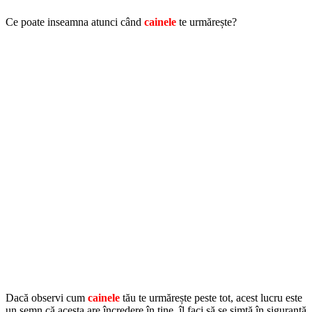
Ce poate inseamna atunci când
cainele
te urmărește?
Dacă observi cum
cainele
tău te urmărește peste tot, acest lucru este
un semn că acesta are încredere în tine, îl faci să se simtă în siguranță