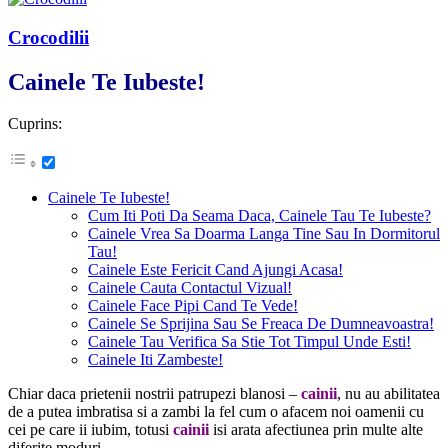
Crocodilii
Cainele Te Iubeste!
Cuprins:
Cainele Te Iubeste!
Cum Iti Poti Da Seama Daca, Cainele Tau Te Iubeste?
Cainele Vrea Sa Doarma Langa Tine Sau In Dormitorul
Tau!
Cainele Este Fericit Cand Ajungi Acasa!
Cainele Cauta Contactul Vizual!
Cainele Face Pipi Cand Te Vede!
Cainele Se Sprijina Sau Se Freaca De Dumneavoastra!
Cainele Tau Verifica Sa Stie Tot Timpul Unde Esti!
Cainele Iti Zambeste!
Chiar daca prietenii nostrii patrupezi blanosi –
cainii
, nu au abilitatea
de a putea imbratisa si a zambi la fel cum o afacem noi oamenii cu
cei pe care ii iubim, totusi
cainii
isi arata afectiunea prin multe alte
diferite moduri.