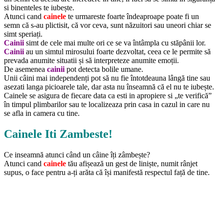
si binenteles te iubește.
Atunci cand
cainele
te urmareste foarte îndeaproape poate fi un
semn că s-au plictisit, că vor ceva, sunt năzuitori sau uneori chiar se
simt speriați.
Cainii
simt de cele mai multe ori ce se va întâmpla cu stăpânii lor.
Cainii
au un simtul mirosului foarte dezvoltat, ceea ce le permite să
prevada anumite situatii și să interpreteze anumite emoții.
De asemenea
cainii
pot detecta bolile umane.
Unii câini mai independenți pot să nu fie întotdeauna lângă tine sau
asezati langa picioarele tale, dar asta nu înseamnă că el nu te iubește.
Cainele se asigura de fiecare data ca esti in apropiere si „te verifică”
în timpul plimbarilor sau te localizeaza prin casa in cazul in care nu
se afla in camera cu tine.
Cainele Iti Zambeste!
Ce inseamnă atunci când un câine îți zâmbește?
Atunci cand
cainele
tău afișează un gest de liniște, numit rânjet
supus, o face pentru a-ți arăta că își manifestă respectul față de tine.