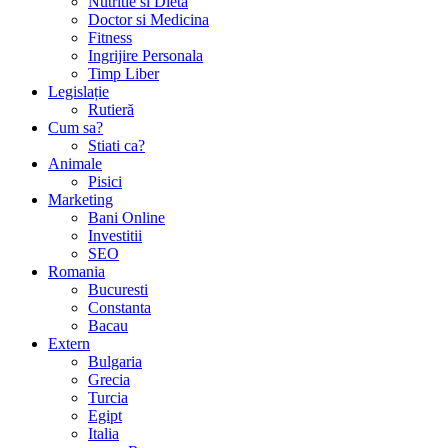
Nutritie si Dieta
Doctor si Medicina
Fitness
Ingrijire Personala
Timp Liber
Legislație
Rutieră
Cum sa?
Stiati ca?
Animale
Pisici
Marketing
Bani Online
Investitii
SEO
Romania
Bucuresti
Constanta
Bacau
Extern
Bulgaria
Grecia
Turcia
Egipt
Italia