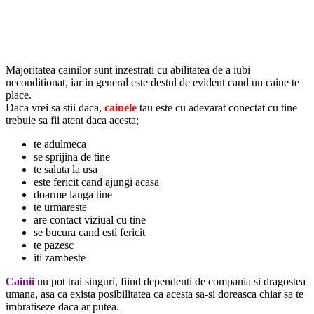
Majoritatea cainilor sunt inzestrati cu abilitatea de a iubi
neconditionat, iar in general este destul de evident cand un caine te
place.
Daca vrei sa stii daca,
cainele
tau este cu adevarat conectat cu tine
trebuie sa fii atent daca acesta;
te adulmeca
se sprijina de tine
te saluta la usa
este fericit cand ajungi acasa
doarme langa tine
te urmareste
are contact viziual cu tine
se bucura cand esti fericit
te pazesc
iti zambeste
Cainii
nu pot trai singuri, fiind dependenti de compania si dragostea
umana, asa ca exista posibilitatea ca acesta sa-si doreasca chiar sa te
imbratiseze daca ar putea.