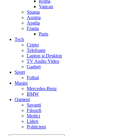
Roma
Vatican
Spania
Austria
Anglia
Franta
Paris
Tech
Cripto
Telefoane
Laptop si Desktop
TV Audio Video
Gadget
Sport
Fotbal
Masini
Mercedes-Benz
BMW
Oameni
Savanti
Filosofi
Medici
Lideri
Politicieni