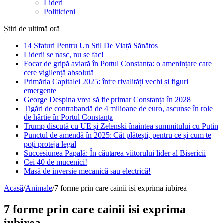
Lideri
Politicieni
Știri de ultimă oră
14 Sfaturi Pentru Un Stil De Viață Sănătos
Liderii se nasc, nu se fac!
Focar de gripă aviară în Portul Constanța: o amenințare care
cere vigilență absolută
Primăria Capitalei 2025: între rivalități vechi și figuri
emergente
George Despina vrea să fie primar Constanța în 2028
Țigări de contrabandă de 4 milioane de euro, ascunse în role
de hârtie în Portul Constanța
Trump discută cu UE și Zelenski înaintea summitului cu Putin
Punctul de amendă în 2025: Cât plătești, pentru ce și cum te
poți proteja legal
Succesiunea Papală: În căutarea viitorului lider al Bisericii
Cei 40 de mucenici!
Masă de inversie mecanică sau electrică!
Acasă
/
Animale
/
7 forme prin care cainii isi exprima iubirea
7 forme prin care cainii isi exprima
iubirea