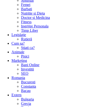
Spitirual
Femei
Barbati
Nutritie si Dieta
Doctor si Medicina
Fitness
Ingrijire Personala
Timp Liber
Legislație
Rutieră
Cum sa?
Stiati ca?
Animale
Pisici
Marketing
Bani Online
Investitii
SEO
Romania
Bucuresti
Constanta
Bacau
Extern
Bulgaria
Grecia