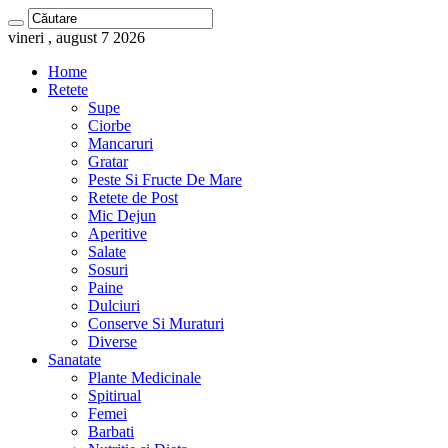
vineri , august 7 2026
Home
Retete
Supe
Ciorbe
Mancaruri
Gratar
Peste Si Fructe De Mare
Retete de Post
Mic Dejun
Aperitive
Salate
Sosuri
Paine
Dulciuri
Conserve Si Muraturi
Diverse
Sanatate
Plante Medicinale
Spitirual
Femei
Barbati