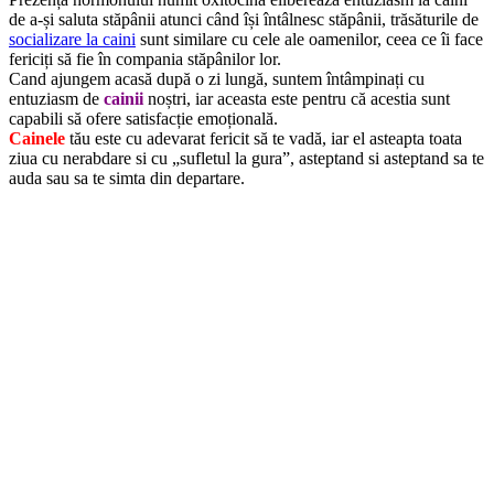
de a-și saluta stăpânii atunci când își întâlnesc stăpânii, trăsăturile de
socializare la caini
sunt similare cu cele ale oamenilor, ceea ce îi face
fericiți să fie în compania stăpânilor lor.
Cand ajungem acasă după o zi lungă, suntem întâmpinați cu
entuziasm de
cainii
noștri, iar aceasta este pentru că acestia sunt
capabili să ofere satisfacție emoțională.
Cainele
tău este cu adevarat fericit să te vadă, iar el asteapta toata
ziua cu nerabdare si cu „sufletul la gura”, asteptand si asteptand sa te
auda sau sa te simta din departare.