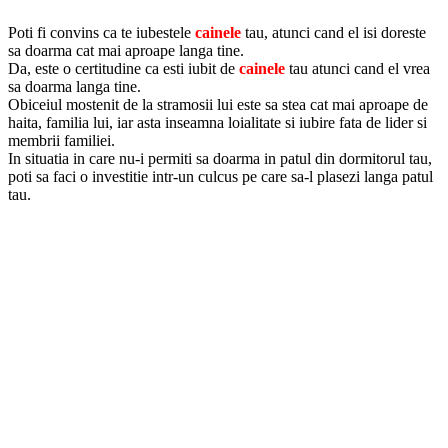
Poti fi convins ca te iubestele
cainele
tau, atunci cand el isi doreste
sa doarma cat mai aproape langa tine.
Da, este o certitudine ca esti iubit de
cainele
tau atunci cand el vrea
sa doarma langa tine.
Obiceiul mostenit de la stramosii lui este sa stea cat mai aproape de
haita, familia lui, iar asta inseamna loialitate si iubire fata de lider si
membrii familiei.
In situatia in care nu-i permiti sa doarma in patul din dormitorul tau,
poti sa faci o investitie intr-un culcus pe care sa-l plasezi langa patul
tau.