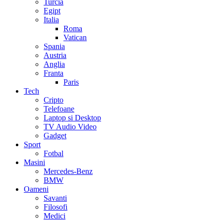
Turcia
Egipt
Italia
Roma
Vatican
Spania
Austria
Anglia
Franta
Paris
Tech
Cripto
Telefoane
Laptop si Desktop
TV Audio Video
Gadget
Sport
Fotbal
Masini
Mercedes-Benz
BMW
Oameni
Savanti
Filosofi
Medici