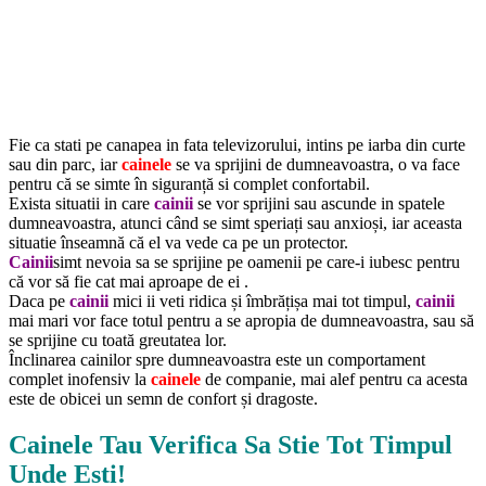
Fie ca stati pe canapea in fata televizorului, intins pe iarba din curte
sau din parc, iar
cainele
se va sprijini de dumneavoastra, o va face
pentru că se simte în siguranță si complet confortabil.
Exista situatii in care
cainii
se vor sprijini sau ascunde in spatele
dumneavoastra, atunci când se simt speriați sau anxioși, iar aceasta
situatie înseamnă că el va vede ca pe un protector.
Cainii
simt nevoia sa se sprijine pe oamenii pe care-i iubesc pentru
că vor să fie cat mai aproape de ei .
Daca pe
cainii
mici ii veti ridica și îmbrățișa mai tot timpul,
cainii
mai mari vor face totul pentru a se apropia de dumneavoastra, sau să
se sprijine cu toată greutatea lor.
Înclinarea cainilor spre dumneavoastra este un comportament
complet inofensiv la
cainele
de companie, mai alef pentru ca acesta
este de obicei un semn de confort și dragoste.
Cainele Tau Verifica Sa Stie Tot Timpul
Unde Esti!